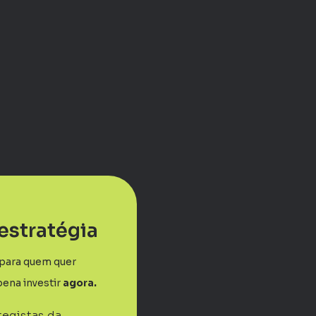
iestratégia
 para quem quer
pena investir
agora.
tegistas da