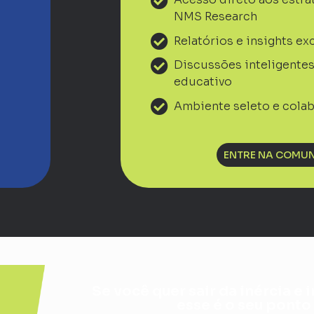
NMS Research
Relatórios e insights ex
Discussões inteligente
educativo
Ambiente seleto e colab
ENTRE NA COMU
Se você quer sair da inércia e 
esse é o seu ponto