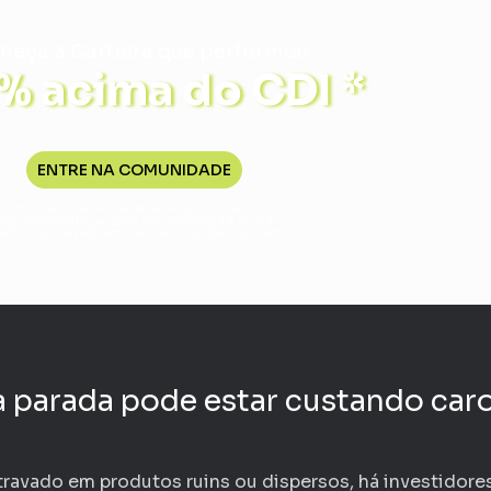
heça a Carteira que performou
 acima do CDI *
ENTRE NA COMUNIDADE
*Número de rentabilidade aproximado
*Rentabilidade passada não representa futura
erformance referente ao período de backtest
a parada pode estar custando caro
travado em produtos ruins ou dispersos, há investidore