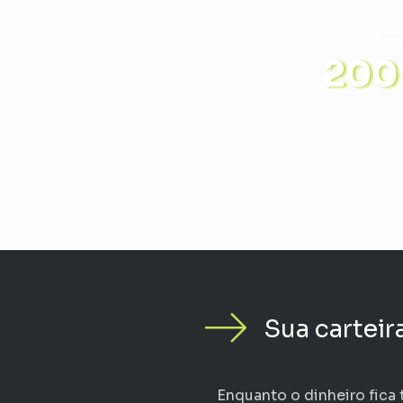
Con
200%
*P
Sua carteir
Enquanto o dinheiro fica 