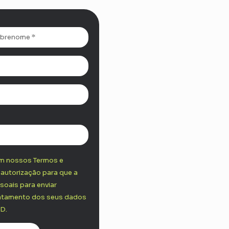
com nossos Termos e
a autorização para que a
soais para enviar
ratamento dos seus dados
D.