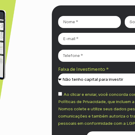
Faixa de Investimento *
Ao clicar e enviar, você concorda 
Políticas de Privacidade, que incluem 
Nomos colete e utilize seus dados pes
comunicações e também autoriza o t
pessoais em conformidade com a LGP