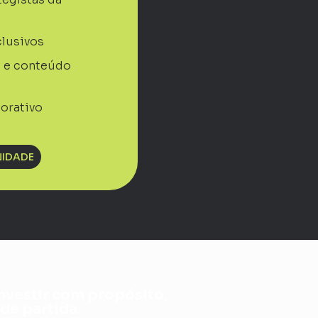
clusivos
s e conteúdo
orativo
NIDADE
investir com propósito,
 de partida.