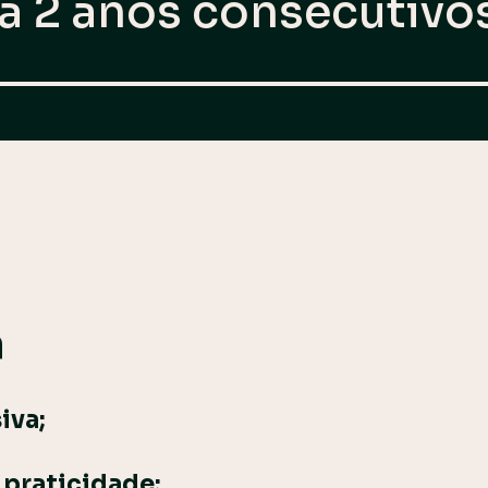
á 2 anos consecutivo
a
iva;
 praticidade;