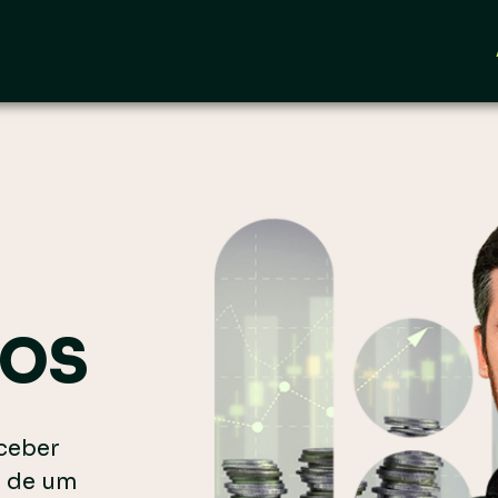
DOS
eceber
a de um