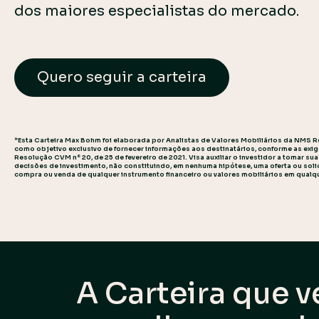
dos maiores especialistas do mercado.
Quero seguir a carteira
*Esta Carteira Max Bohm foi elaborada por Analistas de Valores Mobiliários da NMS R
como objetivo exclusivo de fornecer informações aos destinatários, conforme as exi
Resolução CVM nº 20, de 25 de fevereiro de 2021. Visa auxiliar o investidor a tomar su
decisões de investimento, não constituindo, em nenhuma hipótese, uma oferta ou soli
compra ou venda de qualquer instrumento financeiro ou valores mobiliários em qualqu
A Carteira que