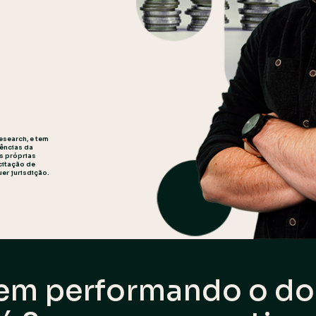
esearch, e tem
gências da
as próprias
citação de
er jurisdição.
 vem performando o
do