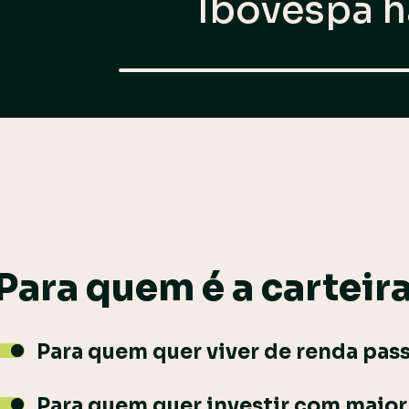
Ibovespa
h
Para quem é a
carteir
Para quem quer viver de renda pass
Para quem quer investir com maior