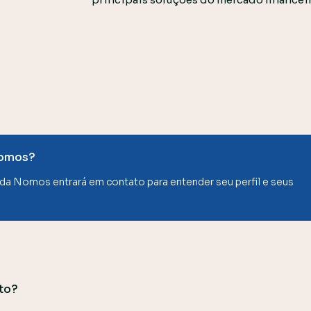
Nomos?
da Nomos
entra
rá
em contato para entender seu perfil e seus
nto?