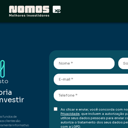
oria
nvestir
Ao clicar e enviar, você concorda com n
Privacidade
, que incluem a autorização 
os fundos de
utilize seus dados pessoais para envia
os clientes são
autoriza o tratamento dos seus dados p
eramente informativo
com a LGPD.