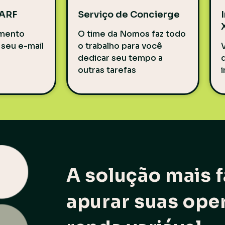
DARF
Serviço de Concierge
mento
O t
ime da Nomos faz todo
 seu e-mail
o trabalho para você
V
dedicar seu tempo a
outras tarefas
i
A solução mais f
apurar suas ope