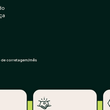
do
ça
25 de corretagem/mês