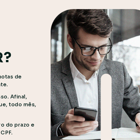
R?
notas de
nte.
o. Afinal,
ue, todo mês,
o do prazo e
 CPF.